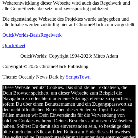
Weiterentwicklung dieser Webseite wird auch das Regelwerk und
alle GenreSheets übersetzt und zweisprachig publiziert.
Die eigenständige Webseite des Projektes wurde aufgegeben und
alle Inhalte werden zukünftig hier auf ChromeBlack.com vorgestellt.
QuickWorlds-BasisRegelwerk
QuickSheet
QuickWorlds: Copyright 1994-2023: Mirco Adam
Copyright © 2026 ChromeBlack Publishing.
Theme: Oceanly News Dark by
ScriptsTown
Diese Website benutzt Cookies. Das sind kleine Textdateien, die
Dein Browser speichert, um dieser Webseite zum Beispiel die
Navigation zu erleichtern oder eine Sitzungsreferenz zu speichern,
sofern Du über einen Benutzernamen und ein Zugangspasswort zu
den nicht öffentlichen Bereichen dieser Seiten verfügst. In allen
Fällen müssen wir Dein Einverständis für die Verwendung von
solchen Cookies während Deines Besuches auf unseren Webseiten
haben. Solltest Du damit also einverstanden sein, so bestätige dies
bitte durch einen Klick auf den Button am Ende dieses Hinweises.
Die vollständige Datenschutzerklärung ist unter dem entsprechenden